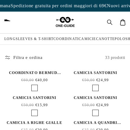
Vai
imana
Spedizione gratuita per ordini maggiori di 69€
Nuovi arriv
direttamente
ai contenuti
Carrel
LONGSLEEVES & T-SHIRT
COORDINATI
CAMICIE
CANOTTE
POLO
S
Filtra e ordina
33 prodotti
COORDINATO BERMUDA
CAMICIA SANTORINI
DOPPIO BOTTONE
€60,00
€40,00
€50,00
€24,99
CAMICIA SANTORINI
CAMICIA SANTORINI
€50,00
€15,99
€50,00
€24,99
CAMICIA A RIGHE GIALLE
CAMICIA A QUANDRI
VEOLATA
€35,00
€20,00
€35,00
€20,00